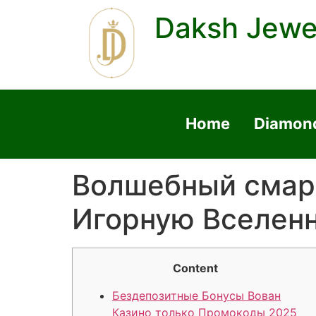
Daksh Jewe
Home
Diamond
Волшебный смарр
Игорную Вселен
Content
Бездепозитные Бонусы Вован
Казино только Промокоды 2025