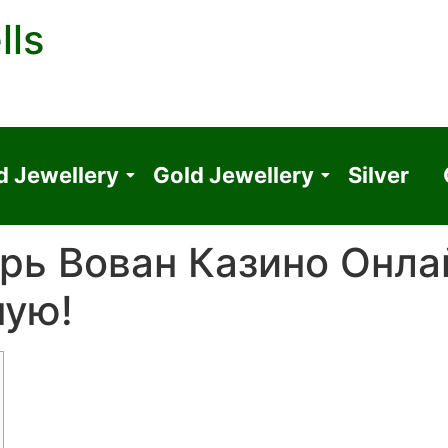
lls
 Jewellery
Gold Jewellery
Silver
ь Вован Казино Онлай
ную!