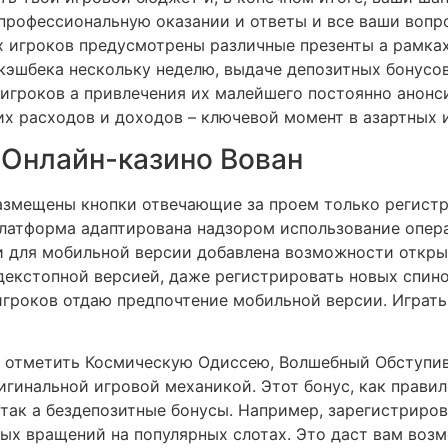
 профессиональную оказании и ответы и все ваши вопр
х игроков предусмотрены различные презенты а рамках
кэшбека нескольку неделю, выдаче депозитных бонусо
 игроков а привлечения их малейшего постоянно анон
их расходов и доходов – ключевой момент в азартных и
Онлайн-казино Вован
азмещены кнопки отвечающие за проем только регистр
платформа адаптирована надзором использование опера
 для мобильной версии добавлена возможности открыт
екстопной версией, даже регистрировать новых спин
игроков отдаю предпочтение мобильной версии. Играть
т отметить Космическую Одиссею, Волшебный Обступив
инальной игровой механикой. Этот бонус, как правил
, так а бездепозитные бонусы. Например, зарегистриро
ных вращений на популярных слотах. Это даст вам возм