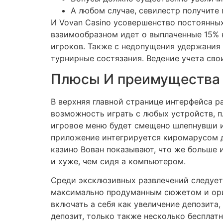
А любом случае, севилестр получите
И Vovan Casino усовершенство постоянны
взаимообразном идет о выплаченные 15% 
игроков. Также с недопущения удержания
турнирные состязания. Ведение учета сво
Плюсы И преимущества 
В верхняя главной странице интерфейса р
возможность играть с любых устройств, 
игровое меню будет смещено шлепнувши и
приложение интегрируется киромарусом д
казино Вован показывают, что же больше 
и хуже, чем сидя а компьютером.
Среди эксклюзивных развлечений следуе
максимально продуманным сюжетом и ориг
включать а себя как увеличение депозита
депозит, только также несколько бесплат