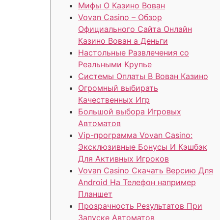
Мифы О Казино Вован
Vovan Casino – Обзор
Официального Сайта Онлайн
Казино Вован а Деньги
Настольные Развлечения со
Реальными Крупье
Системы Оплаты В Вован Казино
Огромный выбирать
Качественных Игр
Большой выбора Игровых
Автоматов
Vip-программа Vovan Casino:
Эксклюзивные Бонусы И Кэшбэк
Для Активных Игроков
Vovan Casino Скачать Версию Для
Android На Телефон например
Планшет
Прозрачность Результатов При
Запуске Автоматов