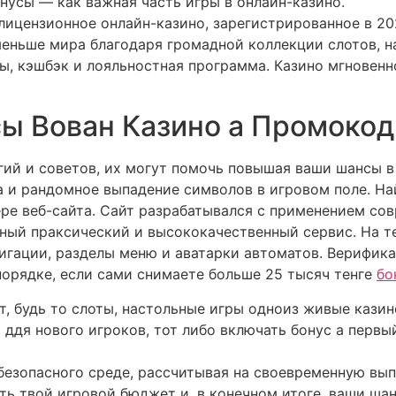
онусы — как важная часть игры в онлайн-казино.
лицензионное онлайн-казино, зарегистрированное в 20
еньше мира благодаря громадной коллекции слотов, н
, кэшбэк и лояльностная программа. Казино мгновенн
ы Вован Казино а Промоко
егий и советов, их могут помочь повышая ваши шансы 
а и рандомное выпадение символов в игровом поле. Н
ре веб-сайта. Сайт разрабатывался с применением со
ный праксический и высококачественный сервис. На 
игации, разделы меню и аватарки автоматов. Верифика
порядке, если сами снимаете больше 25 тысяч тенге
бо
т, будь то слоты, настольные игры одноиз живые казин
ддя нового игроков, тот либо включать бонус а первы
безопасного среде, рассчитывая на своевременную вы
ь твой игровой бюджет и, в конечном итоге, ваши ша