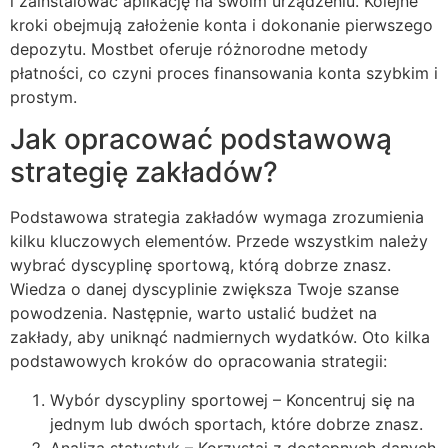
i zainstalować aplikację na swoim urządzeniu. Kolejne
kroki obejmują założenie konta i dokonanie pierwszego
depozytu. Mostbet oferuje różnorodne metody
płatności, co czyni proces finansowania konta szybkim i
prostym.
Jak opracować podstawową
strategię zakładów?
Podstawowa strategia zakładów wymaga zrozumienia
kilku kluczowych elementów. Przede wszystkim należy
wybrać dyscyplinę sportową, którą dobrze znasz.
Wiedza o danej dyscyplinie zwiększa Twoje szanse
powodzenia. Następnie, warto ustalić budżet na
zakłady, aby uniknąć nadmiernych wydatków. Oto kilka
podstawowych kroków do opracowania strategii:
Wybór dyscypliny sportowej – Koncentruj się na
jednym lub dwóch sportach, które dobrze znasz.
Analiza statystyk – Korzystaj z dostępnych danych