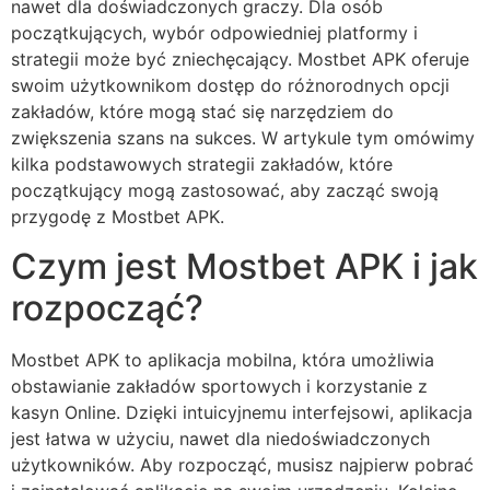
nawet dla doświadczonych graczy. Dla osób
początkujących, wybór odpowiedniej platformy i
strategii może być zniechęcający. Mostbet APK oferuje
swoim użytkownikom dostęp do różnorodnych opcji
zakładów, które mogą stać się narzędziem do
zwiększenia szans na sukces. W artykule tym omówimy
kilka podstawowych strategii zakładów, które
początkujący mogą zastosować, aby zacząć swoją
przygodę z Mostbet APK.
Czym jest Mostbet APK i jak
rozpocząć?
Mostbet APK to aplikacja mobilna, która umożliwia
obstawianie zakładów sportowych i korzystanie z
kasyn Online. Dzięki intuicyjnemu interfejsowi, aplikacja
jest łatwa w użyciu, nawet dla niedoświadczonych
użytkowników. Aby rozpocząć, musisz najpierw pobrać