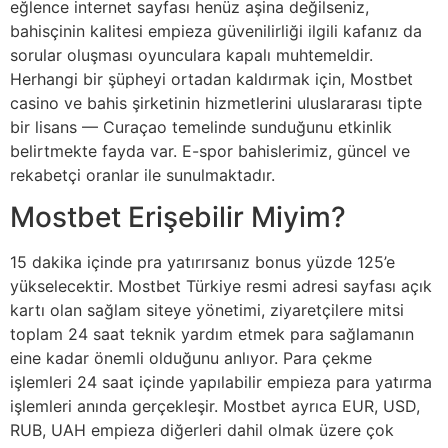
eğlence internet sayfası henüz aşina değilseniz,
bahisçinin kalitesi empieza güvenilirliği ilgili kafanız da
sorular oluşması oyunculara kapalı muhtemeldir.
Herhangi bir şüpheyi ortadan kaldırmak için, Mostbet
casino ve bahis şirketinin hizmetlerini uluslararası tipte
bir lisans — Curaçao temelinde sunduğunu etkinlik
belirtmekte fayda var. E-spor bahislerimiz, güncel ve
rekabetçi oranlar ile sunulmaktadır.
Mostbet Erişebilir Miyim?
15 dakika içinde pra yatırırsanız bonus yüzde 125’e
yükselecektir. Mostbet Türkiye resmi adresi sayfası açık
kartı olan sağlam siteye yönetimi, ziyaretçilere mitsi
toplam 24 saat teknik yardım etmek para sağlamanın
eine kadar önemli olduğunu anlıyor. Para çekme
işlemleri 24 saat içinde yapılabilir empieza para yatırma
işlemleri anında gerçekleşir. Mostbet ayrıca EUR, USD,
RUB, UAH empieza diğerleri dahil olmak üzere çok