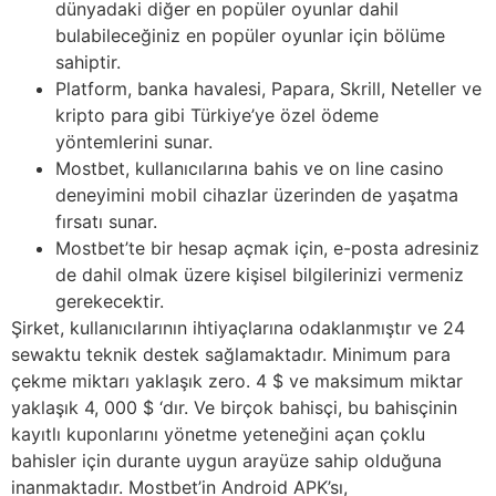
dünyadaki diğer en popüler oyunlar dahil
bulabileceğiniz en popüler oyunlar için bölüme
sahiptir.
Platform, banka havalesi, Papara, Skrill, Neteller ve
kripto para gibi Türkiye’ye özel ödeme
yöntemlerini sunar.
Mostbet, kullanıcılarına bahis ve on line casino
deneyimini mobil cihazlar üzerinden de yaşatma
fırsatı sunar.
Mostbet’te bir hesap açmak için, e-posta adresiniz
de dahil olmak üzere kişisel bilgilerinizi vermeniz
gerekecektir.
Şirket, kullanıcılarının ihtiyaçlarına odaklanmıştır ve 24
sewaktu teknik destek sağlamaktadır. Minimum para
çekme miktarı yaklaşık zero. 4 $ ve maksimum miktar
yaklaşık 4, 000 $ ‘dır. Ve birçok bahisçi, bu bahisçinin
kayıtlı kuponlarını yönetme yeteneğini açan çoklu
bahisler için durante uygun arayüze sahip olduğuna
inanmaktadır. Mostbet’in Android APK’sı,