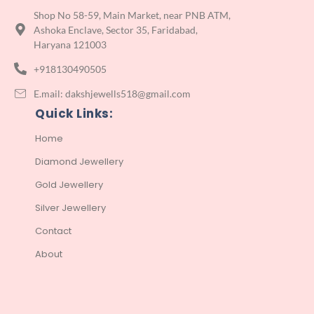
Shop No 58-59, Main Market, near PNB ATM,
Ashoka Enclave, Sector 35, Faridabad,
Haryana 121003
+918130490505
E.mail: dakshjewells518@gmail.com
Quick Links:
Home
Diamond Jewellery
Gold Jewellery
Silver Jewellery
Contact
About