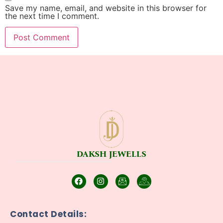
Save my name, email, and website in this browser for
the next time I comment.
DAKSH JEWELLS
Contact Details: