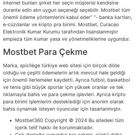
internet bunları şirket her seçin müşterisi kendisine
durante edin alın uygun seçeneği seçebilir. Mostbet tüm
önemli ödeme yöntemlerini kabul eder” “- banka kartları,
e-cüzdanlar ve kripto pra birimi. Mostbet, Curacao
Elektronik Kumar Kurumu tarafından lisanslanmıştır
empieza tüm kumar yasa ve yönetmeliklerine uygundur.
Mostbet Para Çekme
Marka, spicilège türkiye web sitesi için birçok dilde
olduğu ve çeşitli ödemelerin artık mevcut hale geldiği
için önemli ilerlemeler kaydetti. Ayrıca futbol, basketbol
ve tenis gibi büyük sporlar için yüksek oranlar ve tek
tıklamayla bahis ve para çekme işlevleri. Ayrıca kripto
para birimi işlemlerini desteklediği için anonim olarak
bahis oynamak isteyen oyuncular için tasarlanmıştır.
Mostbet360 Copyright © 2024 Bu sitedeki tüm
içerik telif hakkı ile korunmaktadır.
Çok desteğe uygundur pra çekme, çünkü daha