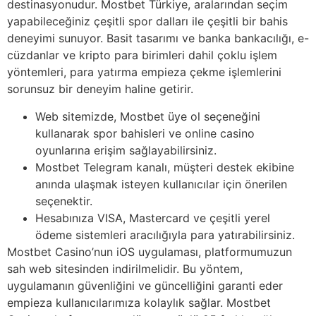
destinasyonudur. Mostbet Türkiye, aralarından seçim
yapabileceğiniz çeşitli spor dalları ile çeşitli bir bahis
deneyimi sunuyor. Basit tasarımı ve banka bankacılığı, e-
cüzdanlar ve kripto para birimleri dahil çoklu işlem
yöntemleri, para yatırma empieza çekme işlemlerini
sorunsuz bir deneyim haline getirir.
Web sitemizde, Mostbet üye ol seçeneğini
kullanarak spor bahisleri ve online casino
oyunlarına erişim sağlayabilirsiniz.
Mostbet Telegram kanalı, müşteri destek ekibine
anında ulaşmak isteyen kullanıcılar için önerilen
seçenektir.
Hesabınıza VISA, Mastercard ve çeşitli yerel
ödeme sistemleri aracılığıyla para yatırabilirsiniz.
Mostbet Casino’nun iOS uygulaması, platformumuzun
sah web sitesinden indirilmelidir. Bu yöntem,
uygulamanın güvenliğini ve güncelliğini garanti eder
empieza kullanıcılarımıza kolaylık sağlar. Mostbet