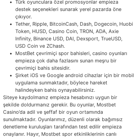
Türk oyunculara özel promosyonlar empieza
destek seçenekleri sunarak yerel pazarda öne
çıkıyor.
Tether, Ripple, BitcoinCash, Dash, Dogecoin, Huobi
Token, HUSD, Casino Coin, TRON, ADA, Axie
Infinity, Binance USD, DAI, Dexsport, TrueUSD,
USD Coin ve ZChash.
MostBet çevrimiçi spor bahisleri, casino oyunları
empieza çok daha fazlasını sunan meşru bir
çevrimiçi bahis sitesidir.
Şirket iOS ve Google android cihazlar için bir mobil
uygulama sunmaktadır, böylece hareket
halindeyken bahis oynayabilirsiniz.
Siteye kaydolmanız empieza hesabınızı uygun bir
şekilde doldurmanız gerekir. Bu oyunlar, Mostbet
Casino’da adil ve şeffaf bir oyun ortamında
sunulmaktadır. Oyunlarımız, düzenli olarak bağımsız
denetleme kuruluşları tarafından test edilir empieza
onaylanır. Hayır, Mostbet spor etkinliklerinin canlı