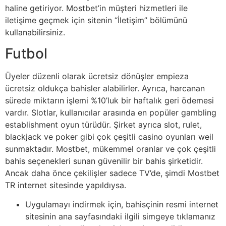
haline getiriyor. Mostbet’in müşteri hizmetleri ile
iletişime geçmek için sitenin “İletişim” bölümünü
kullanabilirsiniz.
Futbol
Üyeler düzenli olarak ücretsiz dönüşler empieza
ücretsiz oldukça bahisler alabilirler. Ayrıca, harcanan
sürede miktarın işlemi %10’luk bir haftalık geri ödemesi
vardır. Slotlar, kullanıcılar arasında en popüler gambling
establishment oyun türüdür. Şirket ayrıca slot, rulet,
blackjack ve poker gibi çok çeşitli casino oyunları weil
sunmaktadır. Mostbet, mükemmel oranlar ve çok çeşitli
bahis seçenekleri sunan güvenilir bir bahis şirketidir.
Ancak daha önce çekilişler sadece TV’de, şimdi Mostbet
TR internet sitesinde yapıldıysa.
Uygulamayı indirmek için, bahisçinin resmi internet
sitesinin ana sayfasındaki ilgili simgeye tıklamanız