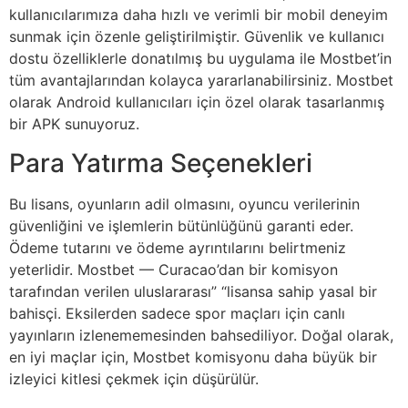
kullanıcılarımıza daha hızlı ve verimli bir mobil deneyim
sunmak için özenle geliştirilmiştir. Güvenlik ve kullanıcı
dostu özelliklerle donatılmış bu uygulama ile Mostbet’in
tüm avantajlarından kolayca yararlanabilirsiniz. Mostbet
olarak Android kullanıcıları için özel olarak tasarlanmış
bir APK sunuyoruz.
Para Yatırma Seçenekleri
Bu lisans, oyunların adil olmasını, oyuncu verilerinin
güvenliğini ve işlemlerin bütünlüğünü garanti eder.
Ödeme tutarını ve ödeme ayrıntılarını belirtmeniz
yeterlidir. Mostbet — Curacao’dan bir komisyon
tarafından verilen uluslararası” “lisansa sahip yasal bir
bahisçi. Eksilerden sadece spor maçları için canlı
yayınların izlenememesinden bahsediliyor. Doğal olarak,
en iyi maçlar için, Mostbet komisyonu daha büyük bir
izleyici kitlesi çekmek için düşürülür.