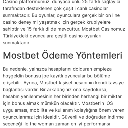
Casino platformumuz, dünyaca ünlü 25 farklı sağlayıcı
tarafından desteklenen çok çeşitli canlı casinolar
sunmaktadır. Bu oyunlar, oyunculara gerçek bir on line
casino deneyimi yaşatmak için gerçek krupiyelere
sahiptir ve 15 farklı dilde mevcuttur. Mostbet Casinomuz
Türkiye’deki oyunculara çeşitli casino oyunları
sunmaktadır.
Mostbet Ödeme Yöntemleri
Bu nedenle, yalnızca hesaplarını dolduran empieza
hoşgeldin bonusu joe kayıtlı oyuncular bu bölüme
erişebilir. Ayrıca, Mostbet kişisel hesabının kendi tavsiye
bağlantısı vardır. Bir arkadaşınız ona kaydolursa,
hesabın yenilenmesinin her birinden herhangi bir miktar
için bonus almak mümkün olacaktır. Mostbet’in iOS
uygulaması, mobilite ve kullanım kolaylığına önem veren
oyuncularımız için idealdir. Güvenli ve doğrudan indirme
seçeneği ile the woman zaman en iyi performansı