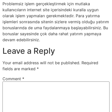
Problemsiz işlem gerçekleştirmek için mutlaka
kullanıcıların internet site içerisindeki kuralla uygun
olarak işlem yapmaları gerekmektedir. Para yatırma
işlemleri sonrasında sitenin sizlere vermiş olduğu yatırım
bonuslarında de uma faydalanmaya başlayabilirsiniz. Bu
bonuslar sayesinde çok daha rahat yatırım yapmaya
devam edebilirsiniz.
Leave a Reply
Your email address will not be published.
Required
fields are marked
*
Comment
*