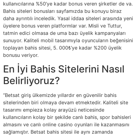
kullanıcılarına %50’ye kadar bonus veren şirketler de va.
Bahis siteleri bonusları sayfamızda bu konuyu biraz
daha ayrıntılı inceledik. Yasal iddaa siteleri arasında yeni
üyelere bonus veren platformlar var. Misli ve Tuttur,
tatmin edici olmasa de uma bazı üyelik kampanyaları
sunuyor. Kaliteli mobil tasarımıyla oyuncuların beğenisini
toplayan bahis sitesi, 5. 000₺’ye kadar %200 üyelik
bonusu veriyor.
En İyi Bahis Sitelerini Nasıl
Belirliyoruz?
“Betsat giriş ülkemizde yıllardır en güvenilir bahis
sitelerinden biri olmaya devam etmektedir. Kaliteli site
tasarımı empieza kolay arayüzü neticesinde
kullanıcıların kolay bir şekilde canlı bahis, spor bahisleri
almasını ve canlı online casino oyunları ile kazanmasını
sağlamıştır. Betsat bahis sitesi ile aynı zamanda