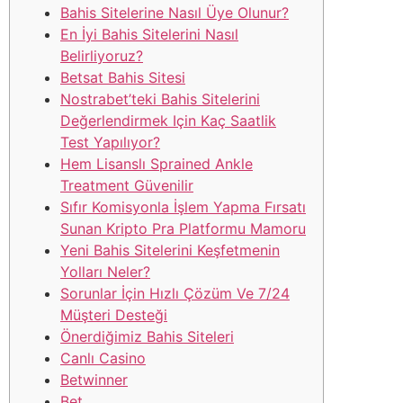
Bahis Sitelerine Nasıl Üye Olunur?
En İyi Bahis Sitelerini Nasıl
Belirliyoruz?
Betsat Bahis Sitesi
Nostrabet’teki Bahis Sitelerini
Değerlendirmek Için Kaç Saatlik
Test Yapılıyor?
Hem Lisanslı Sprained Ankle
Treatment Güvenilir
Sıfır Komisyonla İşlem Yapma Fırsatı
Sunan Kripto Pra Platformu Mamoru
Yeni Bahis Sitelerini Keşfetmenin
Yolları Neler?
Sorunlar İçin Hızlı Çözüm Ve 7/24
Müşteri Desteği
Önerdiğimiz Bahis Siteleri
Canlı Casino
Betwinner
Bet