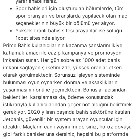
yararlanabilirsiniz.
Spor bahisleri için oluşturulan bölümlerde, tüm
spor branşları ve branşlarda yapılacak olan maç
seçeneklerinin büyük bir bölümü yer alıyor.
Yüksek oranlı bahis sitesi arayanlar ise soluğu
1xbet sitesinde alıyor.
Prime Bahis kullanıcılarının kazanma şanslarını ikiye
katlamak amacı ile cazip kampanya ve promosyon
imkanları sunar. Her gün sobre az 1000 adet bahis
imkanı sağlayan şirketimizde, yüksek oranlar etken
olarak görülmektedir. Sorunsuz işleyen sisteminde
bulunması oyun oynarken donma ve aksaklıkların
yaşanmasının önüne geçmektedir. Bonuslar açısından
beklentileri karşılamasa da, ödeme konusundaki
istikrarıyla kullanıcılarından geçer not aldığını belirtmek
gerekiyor. 2020 yılının başında bahis sektörüne katılan
Jetbahis, güvenilir bir system arayan oyuncular için
idealdir. Maçların canlı yayını mı dersiniz, horoz dövüşü
gibi farklı bahisler una dersiniz, hepsini bu platformda