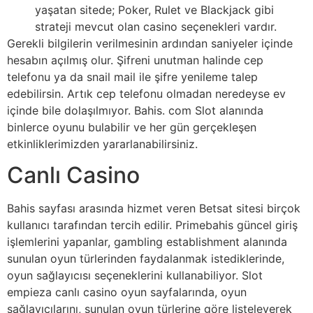
yaşatan sitede; Poker, Rulet ve Blackjack gibi
strateji mevcut olan casino seçenekleri vardır.
Gerekli bilgilerin verilmesinin ardından saniyeler içinde
hesabın açılmış olur. Şifreni unutman halinde cep
telefonu ya da snail mail ile şifre yenileme talep
edebilirsin. Artık cep telefonu olmadan neredeyse ev
içinde bile dolaşılmıyor. Bahis. com Slot alanında
binlerce oyunu bulabilir ve her gün gerçekleşen
etkinliklerimizden yararlanabilirsiniz.
Canlı Casino
Bahis sayfası arasında hizmet veren Betsat sitesi birçok
kullanıcı tarafından tercih edilir. Primebahis güncel giriş
işlemlerini yapanlar, gambling establishment alanında
sunulan oyun türlerinden faydalanmak istediklerinde,
oyun sağlayıcısı seçeneklerini kullanabiliyor. Slot
empieza canlı casino oyun sayfalarında, oyun
sağlayıcılarını, sunulan oyun türlerine göre listeleyerek