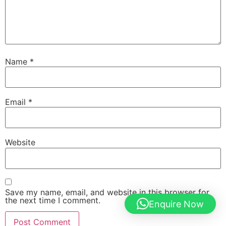
Name
*
Email
*
Website
Save my name, email, and website in this browser for
the next time I comment.
Enquire Now