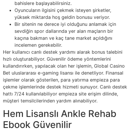
bahislere başlayabilirsiniz.
Oyuncuların ilgisini çekmek isteyen şirketler,
yüksek miktarda hoş geldin bonusu veriyor.
Bir sitenin ne derece iyi olduğunu anlamak için
sevdiğin spor dallarında yer alan maçların bir
kaçına bakman ve kaç tane market açıldığını
incelemen gerekebilir.
Her kullanıcı canlı destek yardımı alarak bonus talebini
hızlı oluşturabiliyor. Güvenilir ödeme yöntemlerini
kullandırırken, yapılacak olan her işlemin, Global Casino
Bet uluslararası e-gaming lisansı ile denetliyor. Finansal
işlemler olarak gösterilen, para yatırma empieza para
çekme işlemlerinde destek hizmeti sunuyor. Canlı destek
hattı 7/24 kullanılabiliyor empieza site erişim dilinde,
müşteri temsilcilerinden yardım alınabiliyor.
Hem Lisanslı Ankle Rehab
Ebook Güvenilir