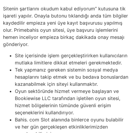
Sitenin şartlarını okudum kabul ediyorum” kutusuna tik
işareti yapılır. Onayla butonu tıklandığı anda tüm bilgiler
kaydedilir empieza yeni üye kayıt başvurusu yapılmış
olur. Primebahis oyun sitesi, üye başvuru işlemlerini
hemen inceliyor empieza birkaç dakikada onay mesajı
gönderiyor.
Site içerisinde işlem gerçekleştirirken kullanıcıların
mutlaka limitlere dikkat etmeleri gerekmektedir.
Tek yapmanız gereken sistemin sosyal medya
hesaplarını takip etmek ve bu bedava bonuslardan
kazanabilmek için siteyi kullanmaktır.
Oyun sektöründe hizmet vermeye başlayan ve
Bookiewise LLC tarafından işletilen oyun sitesi,
hizmet bölgelerinin tümünde güvenli erişim
seçeneklerini kullandırıyor.
Bahis. com Slot alanında binlerce oyunu bulabilir
ve her gün gerçekleşen etkinliklerimizden