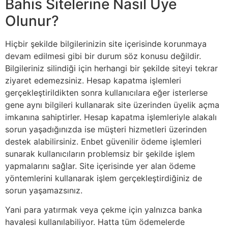
Bahis Sitelerine Nasıl Üye
Olunur?
Hiçbir şekilde bilgilerinizin site içerisinde korunmaya
devam edilmesi gibi bir durum söz konusu değildir.
Bilgileriniz silindiği için herhangi bir şekilde siteyi tekrar
ziyaret edemezsiniz. Hesap kapatma işlemleri
gerçekleştirildikten sonra kullanıcılara eğer isterlerse
gene aynı bilgileri kullanarak site üzerinden üyelik açma
imkanına sahiptirler. Hesap kapatma işlemleriyle alakalı
sorun yaşadığınızda ise müşteri hizmetleri üzerinden
destek alabilirsiniz. Enbet güvenilir ödeme işlemleri
sunarak kullanıcıların problemsiz bir şekilde işlem
yapmalarını sağlar. Site içerisinde yer alan ödeme
yöntemlerini kullanarak işlem gerçekleştirdiğiniz de
sorun yaşamazsınız.
Yani para yatırmak veya çekme için yalnızca banka
havalesi kullanılabiliyor. Hatta tüm ödemelerde