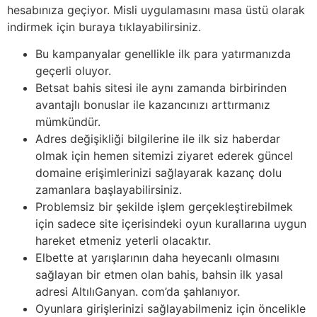
hesabınıza geçiyor. Misli uygulamasını masa üstü olarak
indirmek için buraya tıklayabilirsiniz.
Bu kampanyalar genellikle ilk para yatırmanızda
geçerli oluyor.
Betsat bahis sitesi ile aynı zamanda birbirinden
avantajlı bonuslar ile kazancınızı arttırmanız
mümkündür.
Adres değişikliği bilgilerine ile ilk siz haberdar
olmak için hemen sitemizi ziyaret ederek güncel
domaine erişimlerinizi sağlayarak kazanç dolu
zamanlara başlayabilirsiniz.
Problemsiz bir şekilde işlem gerçekleştirebilmek
için sadece site içerisindeki oyun kurallarına uygun
hareket etmeniz yeterli olacaktır.
Elbette at yarışlarının daha heyecanlı olmasını
sağlayan bir etmen olan bahis, bahsin ilk yasal
adresi AltılıGanyan. com’da şahlanıyor.
Oyunlara girişlerinizi sağlayabilmeniz için öncelikle