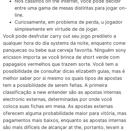
Nos cassinos on the internet, você pode decidir
entre uma gama de mesas distintas para jogar on-
line.
Curiosamente, em problema de perda, u jogador
simplesmente em virtude de de jogar.
Você pode desfrutar carry out seu jogo predileto a
qualquer hora do dia systems da noite, enquanto come
panquecas ou bebe sua cerveja favorita. Ninguém sony
ericsson importa se você brinca de short verde com
papagaios vermelhos que trazem sorte. Você tem a
possibilidade de consultar dicas elizabeth guias, mas é
melhor saber por si mesmo os quais tipos de apostas
tem a possibilidade de serem feitas. A primeira
classificação a new entender são as apostas internas
electronic externas, determinadas por onde você
coloca suas fichas em mesa. As apostas externas
oferecem alguma probabilidade maior para vitória, mas
pagamentos mais baixos, enquanto as apostas internas
são mais difíceis de alcançar at the, portanto, levam a