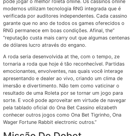
pode jogar o melhor roleta online. Os cassinos online
modernos utilizam tecnologia RNG integrada que é
verificada por auditores independentes. Cada cassino
garante que no ano de todos os games oferecidos o
RNG permanece em boas condições. Afinal, the”
“reputação custa mais carry out que algumas centenas
de dólares lucro através do engano.
A roda seria desenvolvida at the, com o tempo, ze
tornaria a roda que hoje é tão reconhecível. Partidas
emocionantes, envolventes, nas quais você interage
apresentando e dealer ao vivo, criando um clima de
imersão e divertimento. Não tem como vaticinar o
resultado de uma Roleta por se tornar um jogo para
sorte. E você pode aproveitar em virtude de navegar
pela tablado oficial do Ona Bet Cassino elizabeth
conhecer outros jogos como Ona Bet Tigrinho, Ona
Wager Fortune Rabbit electronic outros.”
Missão De Dobet