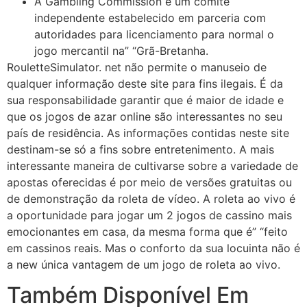
A Gambling Commission é um comitê
independente estabelecido em parceria com
autoridades para licenciamento para normal o
jogo mercantil na” “Grã-Bretanha.
RouletteSimulator. net não permite o manuseio de
qualquer informação deste site para fins ilegais. É da
sua responsabilidade garantir que é maior de idade e
que os jogos de azar online são interessantes no seu
país de residência. As informações contidas neste site
destinam-se só a fins sobre entretenimento. A mais
interessante maneira de cultivarse sobre a variedade de
apostas oferecidas é por meio de versões gratuitas ou
de demonstração da roleta de vídeo. A roleta ao vivo é
a oportunidade para jogar um 2 jogos de cassino mais
emocionantes em casa, da mesma forma que é” “feito
em cassinos reais. Mas o conforto da sua locuinta não é
a new única vantagem de um jogo de roleta ao vivo.
Também Disponível Em