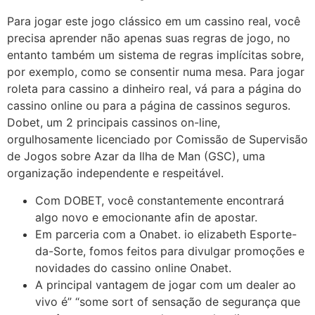
Para jogar este jogo clássico em um cassino real, você
precisa aprender não apenas suas regras de jogo, no
entanto também um sistema de regras implícitas sobre,
por exemplo, como se consentir numa mesa. Para jogar
roleta para cassino a dinheiro real, vá para a página do
cassino online ou para a página de cassinos seguros.
Dobet, um 2 principais cassinos on-line,
orgulhosamente licenciado por Comissão de Supervisão
de Jogos sobre Azar da Ilha de Man (GSC), uma
organização independente e respeitável.
Com DOBET, você constantemente encontrará
algo novo e emocionante afin de apostar.
Em parceria com a Onabet. io elizabeth Esporte-
da-Sorte, fomos feitos para divulgar promoções e
novidades do cassino online Onabet.
A principal vantagem de jogar com um dealer ao
vivo é” “some sort of sensação de segurança que