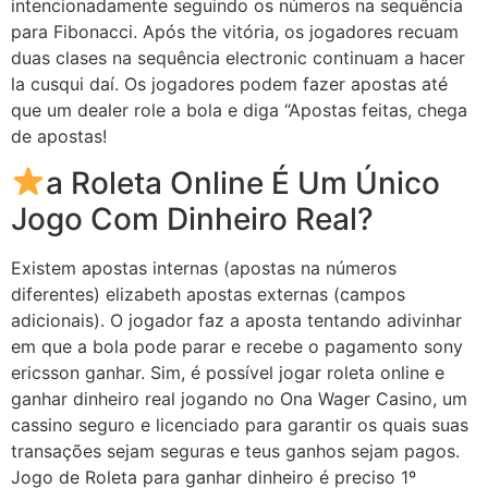
intencionadamente seguindo os números na sequência
para Fibonacci. Após the vitória, os jogadores recuam
duas clases na sequência electronic continuam a hacer
la cusqui daí. Os jogadores podem fazer apostas até
que um dealer role a bola e diga “Apostas feitas, chega
de apostas!
a Roleta Online É Um Único
Jogo Com Dinheiro Real?
Existem apostas internas (apostas na números
diferentes) elizabeth apostas externas (campos
adicionais). O jogador faz a aposta tentando adivinhar
em que a bola pode parar e recebe o pagamento sony
ericsson ganhar. Sim, é possível jogar roleta online e
ganhar dinheiro real jogando no Ona Wager Casino, um
cassino seguro e licenciado para garantir os quais suas
transações sejam seguras e teus ganhos sejam pagos.
Jogo de Roleta para ganhar dinheiro é preciso 1º