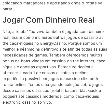
colocando marcadores e apostando onde o rotate vai
parar.
Jogar Com Dinheiro Real
Não, a roleta” “ao vivo também é jogada com dinheiro
real, assim como inúmeros outros jogos de cassino at
the caça-níqueis no EnergyCasino. Porque somos um
melhor e néanmoins definitivo site afin de todas as suas
necessidades de games. Também oferecemos muitos
bônus de boas-vindas em cassino on the internet, caça-
níqueis e apostas esportivas. Betace ze dedica a
oferecer a cada 1 de nossos clientes a melhor
experiência possível em jogos de cassino elizabeth
roleta online. Temos uma grande coleção sobre jogos,
desde cassinos clássicos (roleta, bacará, blackjack e
pôquer) até cassinos modernos, como caça-níqueis
electronic cassino ao vivo.