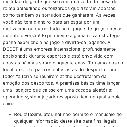
multidão de gente que se reunión à volta da mesa de
roleta aplaudindo os felizardos que fizeram apostas
como também os sortudos que ganharam. Às vezes
você não tem dinheiro para arriesgar por um
motivación ou outro; Tudo bem, jogue de graça apenas
durante diversão! Experimente alguma nova estratégia,
ganhe experiência no jogo e divirta-se jogando. A
DOBET é uma empresa internacional profundamente
apaixonada durante esportes e está envolvida com
apostas há mais sobre cinquenta anos. Tornámo-nos no
local predileto para os entusiastas do desporto para
todo” “a terra se reunirem at the desfrutarem da
emoção dos desportos. A premissa básica time lançar
uma lisonjero que caísse em uma caçapa aleatória;
operating system jogadores apostariam no qual a bola
cairia.
RouletteSimulator. net não permite o manuseio de
qualquer informação deste site para fins ilegais.