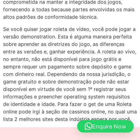
comprometida na manter a integridade dos jogos,
fornecendo a todas because partes envolvidas os mais
altos padrões de conformidade técnica.
Se você quiser jogar roleta de vídeo, você pode jogar a
versão demonstration. Esta é alguma maneira perfeita
sobre aprender as diretrizes do jogo, as diferenças
entre as versões e, ganhar experiência. A roleta ao vivo,
no entanto, não está disponível para jogo grátis e
sempre requer um pagamento sobre depósito e game
com dinheiro real. Dependendo da nossa jurisdição, o
game gratuito e sobre demonstração pode não estar
disponível em virtude de você sem 1º registrar seus
informações e preencher operating system requisitos
de identidade e idade. Para fazer o get de uma Roleta
online pode irgi à seção de cassinos online, no qual uma
lista 2 melhores sites desta indústria espera por você.
Enquire Now