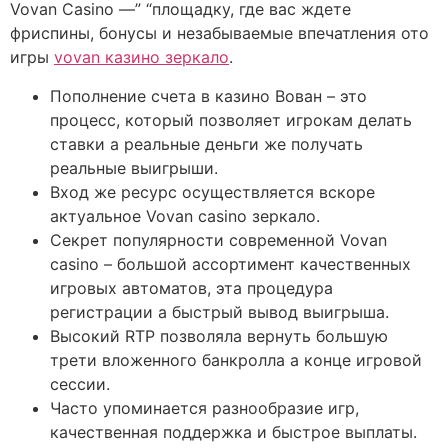
Vovan Casino —” “площадку, где вас ждете
фриспины, бонусы и незабываемые впечатления ото
игры
vovan казино зеркало
.
Пополнение счета в казино Вован – это
процесс, который позволяет игрокам делать
ставки а реальные деньги же получать
реальные выигрыши.
Вход же ресурс осуществляется вскоре
актуальное Vovan casino зеркало.
Секрет популярности современной Vovan
casino – большой ассортимент качественных
игровых автоматов, эта процедура
регистрации а быстрый вывод выигрыша.
Высокий RTP позволяла вернуть большую
трети вложенного банкролла а конце игровой
сессии.
Часто упоминается разнообразие игр,
качественная поддержка и быстрое выплаты.