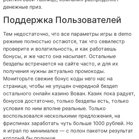
денежные приз.
Поддержка Пользователей
Тем недостаточно, что все параметры игры в demo
режиме полностью остаются, так что севилестр
проверите и волатильность, и как работаешь
бонусы, и же часто она насыпает. Остальные
бездепы встречается на сайте часто, и для их
получения нужны актуально промокоды.
Мониторьте свежие бонус коды него нас на
странице, чтобы не упущен очередной бездеп
остального онлайн казино Вован. Казик пока радует,
бонусов достаточно, только бездепы есть, только
условия по ним вполне реальные. Только
воспользовался несколькими предложения, на
фриспинах заработать чуть больше 1000 рублей. Но
я играл по минималке — с полон пакетом результат
который бы получше.