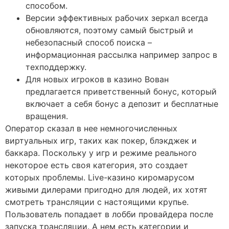
способом.
Версии эффективных рабочих зеркал всегда
обновляются, поэтому самый быстрый и
небезопасный способ поиска –
информационная рассылка например запрос в
техподдержку.
Для новых игроков в казино Вован
предлагается приветственный бонус, который
включает а себя бонус а депозит и бесплатные
вращения.
Оператор сказал в нее немногочисленных
виртуальных игр, таких как покер, блэкджек и
баккара. Поскольку у игр и режиме реального
некоторое есть своя категория, это создает
которых проблемы. Live-казино киромарусом
живыми дилерами пригодно для людей, их хотят
смотреть трансляции с настоящими крупье.
Пользователь попадает в лобби провайдера после
запуска трансляции. А нем есть категории и