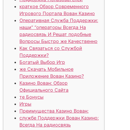
краткое Обзор Современного
Игрового Портала Вован Казино
Оперативная Служба Поддержки:
наши” “операторы Всегда На
радиосвязь И Решат подобные
Вопросы Быстро же Качественно
Как Связаться со Службой
Поддержки?
Богатый Выбор Игр
же Скачать Мобильное
Приложение Вован Казино?
Казино Вован: Обзор
Официального Сайта
те Бонусы
Игры
Преимущества Казино Вован:
службе Поддержки Вован Казино:
Всегда На радиосвязь