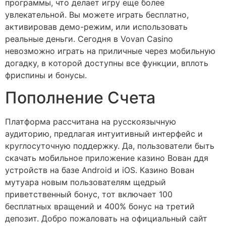
программы, что делает игру еще более
увлекательной. Вы можете играть бесплатно,
активировав демо-режим, или использовать
реальные деньги. Сегодня в Vovan Casino
невозможно играть на приличные через мобильную
догадку, в которой доступны все функции, вплоть
фриспины и бонусы.
Пополнение Счета
Платформа рассчитана на русскоязычную
аудиторию, предлагая интуитивный интерфейс и
круглосуточную поддержку. Да, пользователи быть
скачать мобильное приложение казино Вован ддя
устройств на базе Android и iOS. Казино Вован
мутуара новым пользователям щедрый
приветственный бонус, тот включает 100
бесплатных вращений и 400% бонус на третий
депозит. Добро пожаловать на официальный сайт