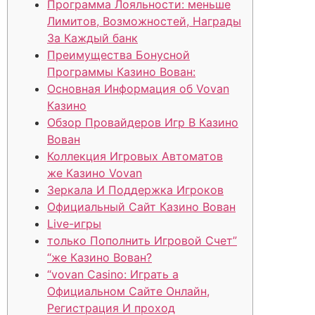
Программа Лояльности: меньше
Лимитов, Возможностей, Награды
За Каждый банк
Преимущества Бонусной
Программы Казино Вован:
Основная Информация об Vovan
Казино
Обзор Провайдеров Игр В Казино
Вован
Коллекция Игровых Автоматов
же Казино Vovan
Зеркала И Поддержка Игроков
Официальный Сайт Казино Вован
Live-игры
только Пополнить Игровой Счет”
“же Казино Вован?
“vovan Casino: Играть а
Официальном Сайте Онлайн,
Регистрация И проход