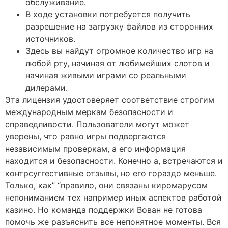
обслуживание.
В ходе установки потребуется получить
разрешение на загрузку файлов из сторонних
источников.
Здесь вы найдут огромное количество игр на
любой рту, начиная от любимейших слотов и
начиная живыми играми со реальными
дилерами.
Эта лицензия удостоверяет соответствие строгим
международным меркам безопасности и
справедливости. Пользователи могут может
уверены, что равно игры подвергаются
независимым проверкам, а его информация
находится и безопасности. Конечно а, встречаются и
контрсуггестивные отзывы, но его гораздо меньше.
Только, как” “правило, они связаны киромарусом
непониманием тех например иных аспектов работой
казино. Но команда поддержки Вован не готова
помочь же разъяснить все непонятное моменты. Вся