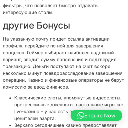
фильтры, что позволяет быстро отдавать
интересующие столы.
другие Бонусы
На указанную почту придет ссылка активации
профиля, перейдите по ней для завершения
процесса. Геймер выбирает наиболее надежный
вариант, вводит сумму пополнения и подтвердил
транзакцию. Деньги поступают на счет вскоре
несколько минут псевдорасследование завершения
операции. Казино и финансовые операторы не берут
комиссию за ввод финансов.
Классические слоты, упомянутые видеослоты,
прогрессивные джекпоты, настольные игры же
live-казино – у нас есть всё для истинных
Enquire Now
ценителей азарта.
Зеркало сегодняшнее казино предоставляет