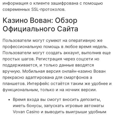
информация о клиенте зашифрована с помощью
современных SSL-протоколов.
Казино Вован: Обзор
Официального Сайта
Пользователи могут сумеют на оперативную же
профессиональную помощь в любое время недель.
Пользователи могут создать аккаунт, выполнив еще
простых шагов. Регистрация через соцсети но
поддерживается, и только данные вводятся
вручную. Мобильная версия онлайн-казино Вован
прекрасно адаптирована для смартфонов а
планшетов. Интерфейс остаётся таким же удобнее и
функциональным, только и на ночник версии.
Время входа вы смогут вносить депозиты,
иметь бонусы, запускать игровые автоматы
Vovan Casino и выводить выигрыши удобным