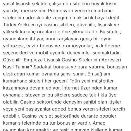
yasal lisanslı şekilde çalışan bu sitelerin büyük kısmı
yurtdışı merkezlidir. Promosyon veren kumarhane
sitelerinin adresleri ile zengin olmak artık hayal değil.
Türkiye’deki en iyi casino siteleri, güvenilir, lisanslı ve
yüksek kazanç oranları ile öne çıkmaktadır. Bu siteler,
oyuncuların ihtiyaçlarını karşılayan geniş bir oyun
yelpazesi, cazip bonus ve promosyonlar, hızlı ödeme
seçenekleri ve mobil uyumlu deneyimler sunmaktadır.
Güvenilir Empieza Lisanslı Casino Sitelerinin Adresleri
Nasıl Tanınır? Sadakat bonusu ve para yatırma bonusları
ekstradan kumar oynama şansı sunar. En sağlam
kumarhane siteleri her geçen” “gün yeni müşteriler
kazanmaya devam ediyor. İnternet üzerinden kumar
oynamak isteyenler bu sitelere sadece tek tıkla üye
olabilir. Casino sektöründe deneyim sahibi olan kişiler
veya yeni başlayanlar added bonus veren siteleri tercih
edebilir. Casino ve slot sektöründe durante popüler
kumar sitelerinde bu tür bonuslar vardır. Amaç
oyuncuları korumaktır ve reşit olmayan kişilerin kumar