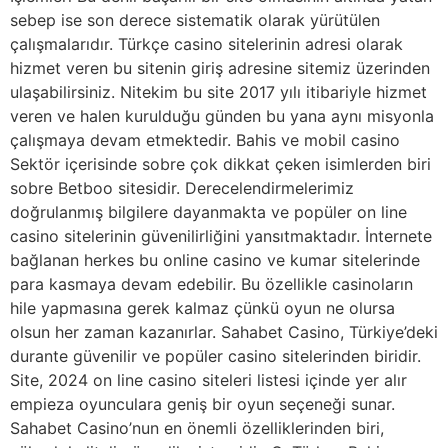
sebep ise son derece sistematik olarak yürütülen
çalışmalarıdır. Türkçe casino sitelerinin adresi olarak
hizmet veren bu sitenin giriş adresine sitemiz üzerinden
ulaşabilirsiniz. Nitekim bu site 2017 yılı itibariyle hizmet
veren ve halen kurulduğu günden bu yana aynı misyonla
çalışmaya devam etmektedir. Bahis ve mobil casino
Sektör içerisinde sobre çok dikkat çeken isimlerden biri
sobre Betboo sitesidir. Derecelendirmelerimiz
doğrulanmış bilgilere dayanmakta ve popüler on line
casino sitelerinin güvenilirliğini yansıtmaktadır. İnternete
bağlanan herkes bu online casino ve kumar sitelerinde
para kasmaya devam edebilir. Bu özellikle casinoların
hile yapmasına gerek kalmaz çünkü oyun ne olursa
olsun her zaman kazanırlar. Sahabet Casino, Türkiye’deki
durante güvenilir ve popüler casino sitelerinden biridir.
Site, 2024 on line casino siteleri listesi içinde yer alır
empieza oyunculara geniş bir oyun seçeneği sunar.
Sahabet Casino’nun en önemli özelliklerinden biri,