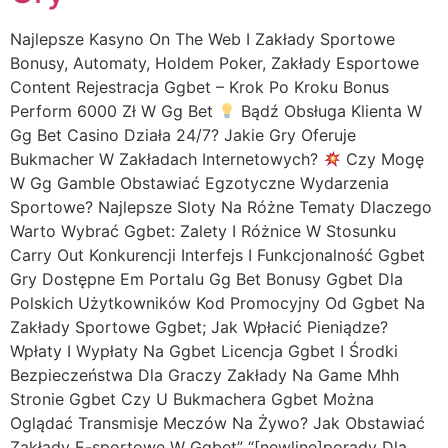
Najlepsze Kasyno On The Web I Zakłady Sportowe
Bonusy, Automaty, Holdem Poker, Zakłady Esportowe
Content Rejestracja Ggbet – Krok Po Kroku Bonus
Perform 6000 Zł W Gg Bet
Bądź Obsługa Klienta W
Gg Bet Casino Działa 24/7? Jakie Gry Oferuje
Bukmacher W Zakładach Internetowych?
Czy Mogę
W Gg Gamble Obstawiać Egzotyczne Wydarzenia
Sportowe? Najlepsze Sloty Na Różne Tematy Dlaczego
Warto Wybrać Ggbet: Zalety I Różnice W Stosunku
Carry Out Konkurencji Interfejs I Funkcjonalność Ggbet
Gry Dostępne Em Portalu Gg Bet Bonusy Ggbet Dla
Polskich Użytkowników Kod Promocyjny Od Ggbet Na
Zakłady Sportowe Ggbet; Jak Wpłacić Pieniądze?
Wpłaty I Wypłaty Na Ggbet Licencja Ggbet I Środki
Bezpieczeństwa Dla Graczy Zakłady Na Game Mhh
Stronie Ggbet Czy U Bukmachera Ggbet Można
Oglądać Transmisje Meczów Na Żywo? Jak Obstawiać
Zakłady E-sportowe W Ggbet” “[newline]porady Dla