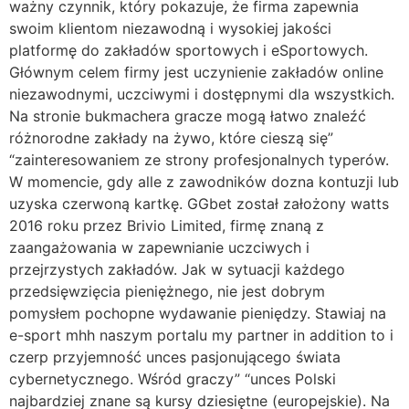
ważny czynnik, który pokazuje, że firma zapewnia
swoim klientom niezawodną i wysokiej jakości
platformę do zakładów sportowych i eSportowych.
Głównym celem firmy jest uczynienie zakładów online
niezawodnymi, uczciwymi i dostępnymi dla wszystkich.
Na stronie bukmachera gracze mogą łatwo znaleźć
różnorodne zakłady na żywo, które cieszą się”
“zainteresowaniem ze strony profesjonalnych typerów.
W momencie, gdy alle z zawodników dozna kontuzji lub
uzyska czerwoną kartkę. GGbet został założony watts
2016 roku przez Brivio Limited, firmę znaną z
zaangażowania w zapewnianie uczciwych i
przejrzystych zakładów. Jak w sytuacji każdego
przedsięwzięcia pieniężnego, nie jest dobrym
pomysłem pochopne wydawanie pieniędzy. Stawiaj na
e-sport mhh naszym portalu my partner in addition to i
czerp przyjemność unces pasjonującego świata
cybernetycznego. Wśród graczy” “unces Polski
najbardziej znane są kursy dziesiętne (europejskie). Na