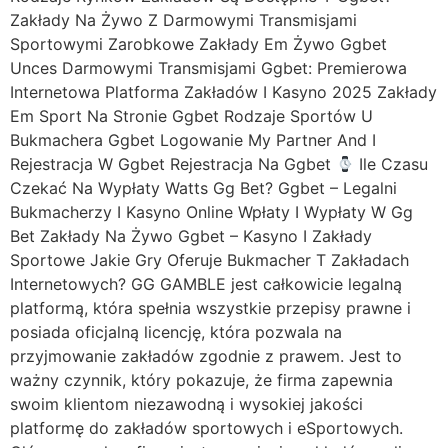
Zakłady Na Żywo Z Darmowymi Transmisjami
Sportowymi Zarobkowe Zakłady Em Żywo Ggbet
Unces Darmowymi Transmisjami Ggbet: Premierowa
Internetowa Platforma Zakładów I Kasyno 2025 Zakłady
Em Sport Na Stronie Ggbet Rodzaje Sportów U
Bukmachera Ggbet Logowanie My Partner And I
Rejestracja W Ggbet Rejestracja Na Ggbet
Ile Czasu
Czekać Na Wypłaty Watts Gg Bet? Ggbet – Legalni
Bukmacherzy I Kasyno Online Wpłaty I Wypłaty W Gg
Bet Zakłady Na Żywo Ggbet – Kasyno I Zakłady
Sportowe Jakie Gry Oferuje Bukmacher T Zakładach
Internetowych? GG GAMBLE jest całkowicie legalną
platformą, która spełnia wszystkie przepisy prawne i
posiada oficjalną licencję, która pozwala na
przyjmowanie zakładów zgodnie z prawem. Jest to
ważny czynnik, który pokazuje, że firma zapewnia
swoim klientom niezawodną i wysokiej jakości
platformę do zakładów sportowych i eSportowych.