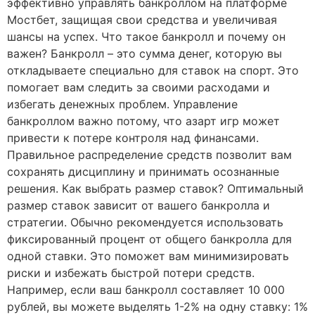
эффективно управлять банкроллом на платформе
Мостбет, защищая свои средства и увеличивая
шансы на успех. Что такое банкролл и почему он
важен? Банкролл – это сумма денег, которую вы
откладываете специально для ставок на спорт. Это
помогает вам следить за своими расходами и
избегать денежных проблем. Управление
банкроллом важно потому, что азарт игр может
привести к потере контроля над финансами.
Правильное распределение средств позволит вам
сохранять дисциплину и принимать осознанные
решения. Как выбрать размер ставок? Оптимальный
размер ставок зависит от вашего банкролла и
стратегии. Обычно рекомендуется использовать
фиксированный процент от общего банкролла для
одной ставки. Это поможет вам минимизировать
риски и избежать быстрой потери средств.
Например, если ваш банкролл составляет 10 000
рублей, вы можете выделять 1-2% на одну ставку: 1%