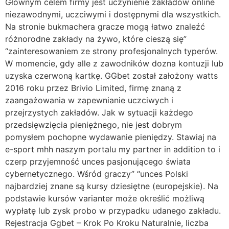
Głównym celem firmy jest uczynienie zakładów online
niezawodnymi, uczciwymi i dostępnymi dla wszystkich.
Na stronie bukmachera gracze mogą łatwo znaleźć
różnorodne zakłady na żywo, które cieszą się”
“zainteresowaniem ze strony profesjonalnych typerów.
W momencie, gdy alle z zawodników dozna kontuzji lub
uzyska czerwoną kartkę. GGbet został założony watts
2016 roku przez Brivio Limited, firmę znaną z
zaangażowania w zapewnianie uczciwych i
przejrzystych zakładów. Jak w sytuacji każdego
przedsięwzięcia pieniężnego, nie jest dobrym
pomysłem pochopne wydawanie pieniędzy. Stawiaj na
e-sport mhh naszym portalu my partner in addition to i
czerp przyjemność unces pasjonującego świata
cybernetycznego. Wśród graczy” “unces Polski
najbardziej znane są kursy dziesiętne (europejskie). Na
podstawie kursów varianter może określić możliwą
wypłatę lub zysk probo w przypadku udanego zakładu.
Rejestracja Ggbet – Krok Po Kroku Naturalnie, liczba