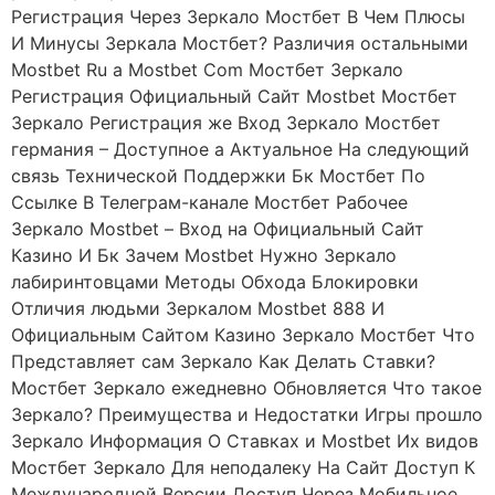
Регистрация Через Зеркало Мостбет В Чем Плюсы
И Минусы Зеркала Мостбет? Различия остальными
Mostbet Ru а Mostbet Com Мостбет Зеркало
Регистрация Официальный Сайт Mostbet Мостбет
Зеркало Регистрация же Вход Зеркало Мостбет
германия – Доступное а Актуальное На следующий
связь Технической Поддержки Бк Мостбет По
Ссылке В Телеграм-канале Мостбет Рабочее
Зеркало Mostbet – Вход на Официальный Сайт
Казино И Бк Зачем Mostbet Нужно Зеркало
лабиринтовцами Методы Обхода Блокировки
Отличия людьми Зеркалом Mostbet 888 И
Официальным Сайтом Казино Зеркало Мостбет Что
Представляет сам Зеркало Как Делать Ставки?
Мостбет Зеркало ежедневно Обновляется Что такое
Зеркало? Преимущества и Недостатки Игры прошло
Зеркало Информация О Ставках и Mostbet Их видов
Мостбет Зеркало Для неподалеку На Сайт Доступ К
Международной Версии Доступ Через Мобильное