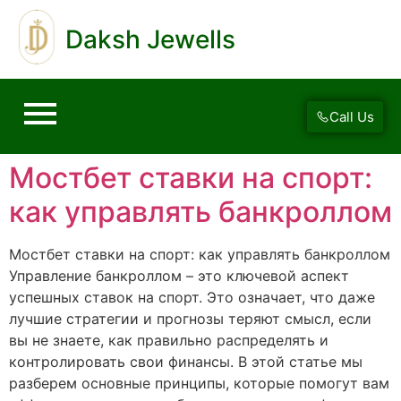
Daksh Jewells
Call Us
Мостбет ставки на спорт:
как управлять банкроллом
Мостбет ставки на спорт: как управлять банкроллом
Управление банкроллом – это ключевой аспект
успешных ставок на спорт. Это означает, что даже
лучшие стратегии и прогнозы теряют смысл, если
вы не знаете, как правильно распределять и
контролировать свои финансы. В этой статье мы
разберем основные принципы, которые помогут вам