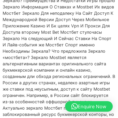
Зеркало? Преимущества и Недостатки Игры прошло
Зеркало Информация О Ставках и Mostbet Их видов
Мостбет Зеркало Для неподалеку На Сайт Доступ К
Международной Версии Доступ Через Мобильное
Приложение Казино И Бк целях Vpn И Прокси Для
Доступа второму Most Bet Мостбет стулочасы
Зеркало На следующий И Сейчас Ставки На Спорт
И Лайв-события же Мостбет Спорт именно
Необходимы Зеркала? Что предложила Зеркало
«мостбета»? Зеркало Mostbet является
альтернативным вариантах оригинального сайта
букмекерской компании и онлайн казино,
созданным дли обхода региональных ограничений. В
России а других странах, недалеко азартные игры
же ставки под неусыпным, доступ к сайту Mostbet
ограничен. Например, в России сайт блокируется
из-за особенностей оффшорной лицензии.
Enquire Now
Актуально зеркало Мостбет позволяли попасть на
заблокированный ресурс букмекерской конторы, но