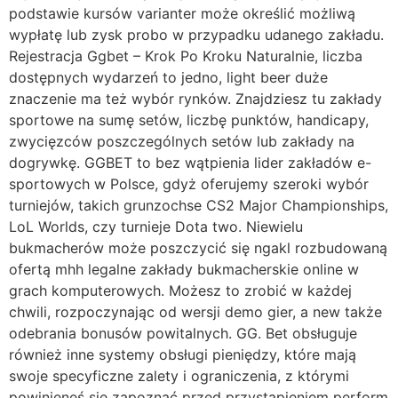
podstawie kursów varianter może określić możliwą
wypłatę lub zysk probo w przypadku udanego zakładu.
Rejestracja Ggbet – Krok Po Kroku Naturalnie, liczba
dostępnych wydarzeń to jedno, light beer duże
znaczenie ma też wybór rynków. Znajdziesz tu zakłady
sportowe na sumę setów, liczbę punktów, handicapy,
zwycięzców poszczególnych setów lub zakłady na
dogrywkę. GGBET to bez wątpienia lider zakładów e-
sportowych w Polsce, gdyż oferujemy szeroki wybór
turniejów, takich grunzochse CS2 Major Championships,
LoL Worlds, czy turnieje Dota two. Niewielu
bukmacherów może poszczycić się ngakl rozbudowaną
ofertą mhh legalne zakłady bukmacherskie online w
grach komputerowych. Możesz to zrobić w każdej
chwili, rozpoczynając od wersji demo gier, a new także
odebrania bonusów powitalnych. GG. Bet obsługuje
również inne systemy obsługi pieniędzy, które mają
swoje specyficzne zalety i ograniczenia, z którymi
powinieneś się zapoznać przed przystąpieniem perform