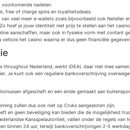
st voorkomende nadelen.
, free of charge spins en loyaliteitsdeals.
n van veel meer e-wallets zoals bijvoorbeeld ook Neteller en
Zo hoef je jouw identiteit niet prijs te stellen aan het cas
nline aanschaffen, maar ook in fysieke vorm met contant 
na vehicle het casino waarna er dus geen financiële gegeve
ie
s throughout Nederland, werkt iDEAL daar niet mee samen. K
rlier. Je kunt ook een reguliere bankoverschrijving overwe
 bonussen afgeschaft en een einde gemaakt aan buitenspor
ning zullen dus ook niet op Cruks aangesloten zijn.
eft en geen beveiliging kan bieden die de mogelijkheid tr
 Nederlandse Kansspelautoriteit, vallen onder de regels van 
ngen binnen 24 uur, terwijl bankoverschrijvingen 2-5 werkd