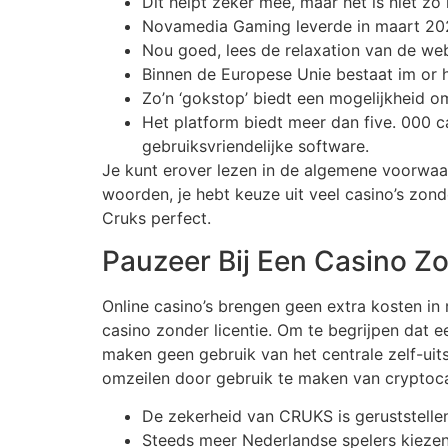
Dit helpt zeker mee, maar het is niet zo k
Novamedia Gaming leverde in maart 2023
Nou goed, lees de relaxation van de web
Binnen de Europese Unie bestaat im or he
Zo’n ‘gokstop’ biedt een mogelijkheid o
Het platform biedt meer dan five. 000 
gebruiksvriendelijke software.
Je kunt erover lezen in de algemene voorwaar
woorden, je hebt keuze uit veel casino’s zond
Cruks perfect.
Pauzeer Bij Een Casino Z
Online casino’s brengen geen extra kosten in 
casino zonder licentie. Om te begrijpen dat e
maken geen gebruik van het centrale zelf-uits
omzeilen door gebruik te maken van cryptoca
De zekerheid van CRUKS is geruststelle
Steeds meer Nederlandse spelers kiezen