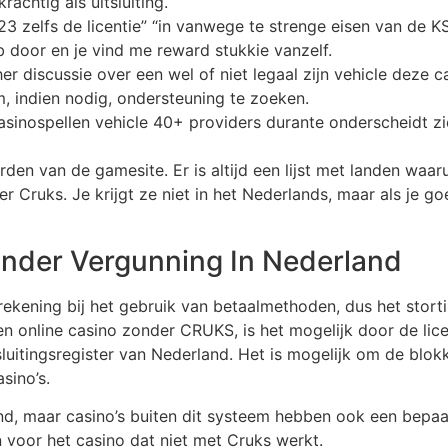
rachtig als uitsluiting.
 zelfs de licentie” “in vanwege te strenge eisen van de K
 door en je vind me reward stukkie vanzelf.
r discussie over een wel of niet legaal zijn vehicle deze ca
m, indien nodig, ondersteuning te zoeken.
casinospellen vehicle 40+ providers durante onderscheidt 
den van de gamesite. Er is altijd een lijst met landen waar
er Cruks. Je krijgt ze niet in het Nederlands, maar als je 
onder Vergunning In Nederland
rekening bij het gebruik van betaalmethoden, dus het stort
en online casino zonder CRUKS, is het mogelijk door de lic
luitingsregister van Nederland. Het is mogelijk om de blok
sino’s.
nd, maar casino’s buiten dit systeem hebben ook een bepa
 voor het casino dat niet met Cruks werkt.