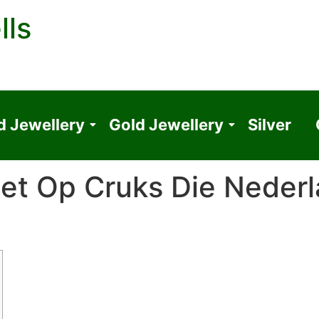
lls
 Jewellery
Gold Jewellery
Silver
iet Op Cruks Die Neder