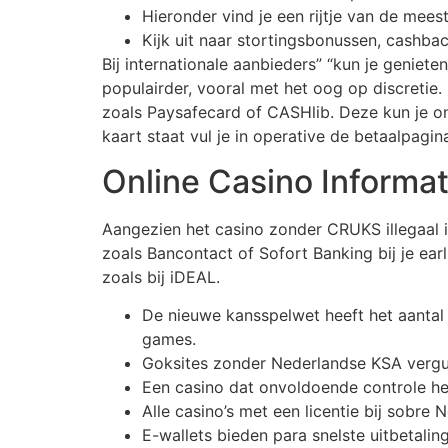
Hieronder vind je een rijtje van de mee
Kijk uit naar stortingsbonussen, cashback
Bij internationale aanbieders” “kun je geniete
populairder, vooral met het oog op discretie. 
zoals Paysafecard of CASHlib. Deze kun je o
kaart staat vul je in operative de betaalpagi
Online Casino Informat
Aangezien het casino zonder CRUKS illegaal i
zoals Bancontact of Sofort Banking bij je ea
zoals bij iDEAL.
De nieuwe kansspelwet heeft het aantal
games.
Goksites zonder Nederlandse KSA vergun
Een casino dat onvoldoende controle he
Alle casino’s met een licentie bij sobre
E-wallets bieden para snelste uitbetali